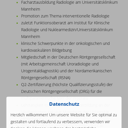
Facharztausbildung Radiologie am Universitätsklinikum
Mannheim
Promotion zum Thema interventionelle Radiologie
zuletzt Funktionsoberarzt am Institut für Klinische
Radiologie und Nuklearmedizin/Universitätsklinikum
Mannheim
klinische Schwerpunkte in der onkologischen und
kardiovaskulären Bildgebung
Mitgliedschaft in der Deutschen Röntgengesellschaft
(mit Arbeitsgemeinschaft Uroradiologie und
Urogenitaldiagnostik) und der Nordamerikanischen
Röntgengesellschaft (RSNA)
Q2-Zertifizierung (höchste Qualifizierungsstufe) der
Deutschen Röntgengesellschaft (DRG) für die
multiparametrische MRT der Prostata
Datenschutz
Lehrtätigkeit im Rahmen der Weiterbildung an der
Medizinischen Fakultät Mannheim der Universität
Herzlich willkommen! Um unsere Website für Sie optimal zu
Heidelberg
gestalten und fortlaufend zu verbessern, verwenden wir
Wissenschaftliche Veröffentlichungen und Co-